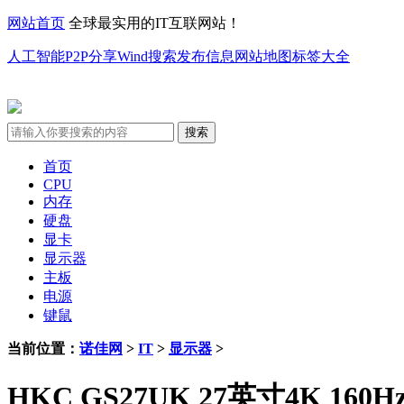
网站首页
全球最实用的IT互联网站！
人工智能
P2P分享
Wind搜索
发布信息
网站地图
标签大全
首页
CPU
内存
硬盘
显卡
显示器
主板
电源
键鼠
当前位置：
诺佳网
>
IT
>
显示器
>
HKC GS27UK 27英寸4K 160Hz