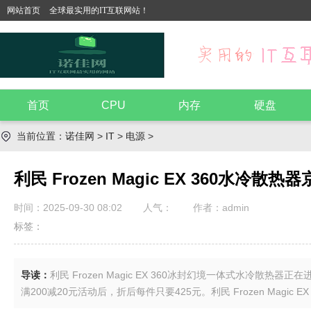
网站首页
全球最实用的IT互联网站！
首页
CPU
内存
硬盘
当前位置：
诺佳网
>
IT
>
电源
>
利民 Frozen Magic EX 360水冷
时间：2025-09-30 08:02
人气：
作者：admin
标签：
导读：
利民 Frozen Magic EX 360冰封幻境一体式水冷散热器正在进
满200减20元活动后，折后每件只要425元。利民 Frozen Magic EX 